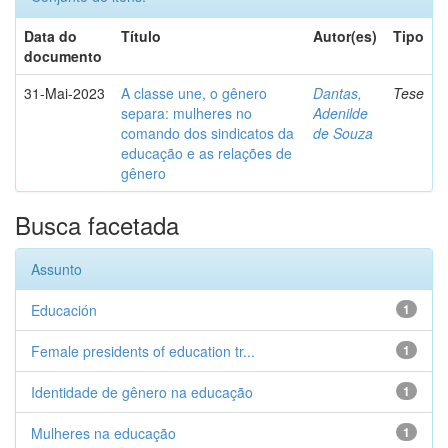
Data do
Título
Autor(es)
Tipo
documento
31-Mai-2023
A classe une, o gênero
Dantas,
Tese
separa: mulheres no
Adenilde
comando dos sindicatos da
de Souza
educação e as relações de
gênero
Busca facetada
Assunto
Educación
1
Female presidents of education tr...
1
Identidade de gênero na educação
1
Mulheres na educação
1