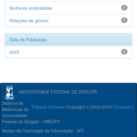
Mulheres sindicalistas
1
Relações de gênero
1
Data de Publicação
2023
1
UNIVERSIDADE FEDERAL DE SERGIPE
Sistema de
DSpace Software
Copyright © 2002-2010
Duraspace
Bibliotecas da
Universidade
Federal de Sergipe - SIBIUFS
Núcleo de Tecnologia da Informação - NTI