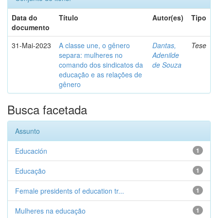
Data do
Título
Autor(es)
Tipo
documento
31-Mai-2023
A classe une, o gênero
Dantas,
Tese
separa: mulheres no
Adenilde
comando dos sindicatos da
de Souza
educação e as relações de
gênero
Busca facetada
Assunto
Educación
1
Educação
1
Female presidents of education tr...
1
Mulheres na educação
1