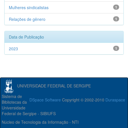
Mulheres sindicalistas
1
Relações de gênero
1
Data de Publicação
2023
1
UNIVERSIDADE FEDERAL DE SERGIPE
Sistema de
DSpace Software
Copyright © 2002-2010
Duraspace
Bibliotecas da
Universidade
Federal de Sergipe - SIBIUFS
Núcleo de Tecnologia da Informação - NTI