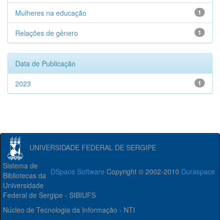
Mulheres na educação
1
Relações de gênero
1
Data de Publicação
2023
1
UNIVERSIDADE FEDERAL DE SERGIPE
Sistema de
DSpace Software
Copyright © 2002-2010
Duraspace
Bibliotecas da
Universidade
Federal de Sergipe - SIBIUFS
Núcleo de Tecnologia da Informação - NTI