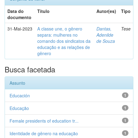
Data do
Título
Autor(es)
Tipo
documento
31-Mai-2023
A classe une, o gênero
Dantas,
Tese
separa: mulheres no
Adenilde
comando dos sindicatos da
de Souza
educação e as relações de
gênero
Busca facetada
Assunto
Educación
1
Educação
1
Female presidents of education tr...
1
Identidade de gênero na educação
1