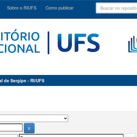
Sobre o RIUFS
Como publicar
al de Sergipe - RI/UFS