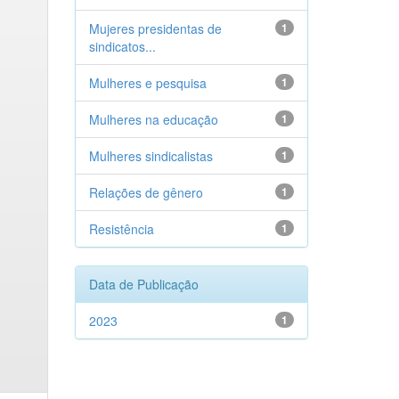
Mujeres presidentas de
1
sindicatos...
Mulheres e pesquisa
1
Mulheres na educação
1
Mulheres sindicalistas
1
Relações de gênero
1
Resistência
1
Data de Publicação
2023
1