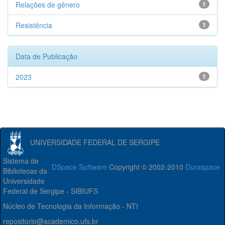
Relações de gênero
1
Resistência
1
Data de Publicação
2023
1
UNIVERSIDADE FEDERAL DE SERGIPE
Sistema de
DSpace Software
Copyright © 2002-2010
Duraspace
Bibliotecas da
Universidade
Federal de Sergipe - SIBIUFS
Núcleo de Tecnologia da Informação - NTI
repositorio@academico.ufs.br