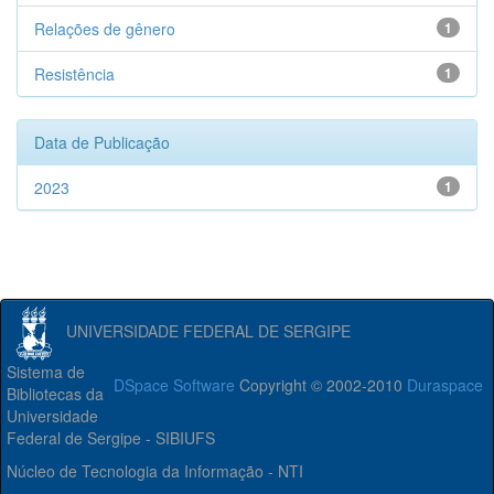
Relações de gênero
1
Resistência
1
Data de Publicação
2023
1
UNIVERSIDADE FEDERAL DE SERGIPE
Sistema de
DSpace Software
Copyright © 2002-2010
Duraspace
Bibliotecas da
Universidade
Federal de Sergipe - SIBIUFS
Núcleo de Tecnologia da Informação - NTI