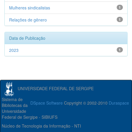
Mulheres sindicalistas
1
Relações de gênero
1
Data de Publicação
2023
1
UNIVERSIDADE FEDERAL DE SERGIPE
Sistema de
DSpace Software
Copyright © 2002-2010
Duraspace
Bibliotecas da
Universidade
Federal de Sergipe - SIBIUFS
Núcleo de Tecnologia da Informação - NTI