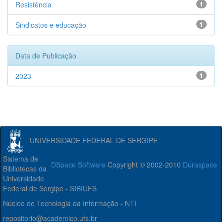
Resistência
1
Sindicatos e educação
1
Data de Publicação
2023
1
UNIVERSIDADE FEDERAL DE SERGIPE
Sistema de
DSpace Software
Copyright © 2002-2010
Duraspace
Bibliotecas da
Universidade
Federal de Sergipe - SIBIUFS
Núcleo de Tecnologia da Informação - NTI
repositorio@academico.ufs.br