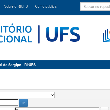
Sobre o RIUFS
Como publicar
al de Sergipe - RI/UFS