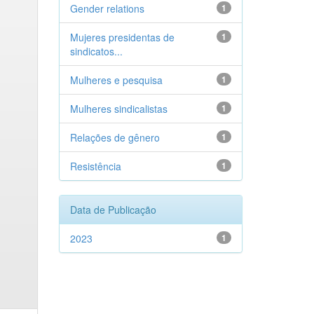
Gender relations
1
Mujeres presidentas de
1
sindicatos...
Mulheres e pesquisa
1
Mulheres sindicalistas
1
Relações de gênero
1
Resistência
1
Data de Publicação
2023
1