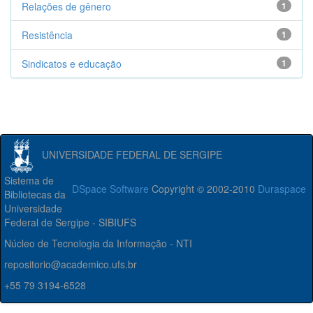
Relações de gênero
1
Resistência
1
Sindicatos e educação
1
UNIVERSIDADE FEDERAL DE SERGIPE
Sistema de
DSpace Software
Copyright © 2002-2010
Duraspace
Bibliotecas da
Universidade
Federal de Sergipe - SIBIUFS
Núcleo de Tecnologia da Informação - NTI
repositorio@academico.ufs.br
+55 79 3194-6528