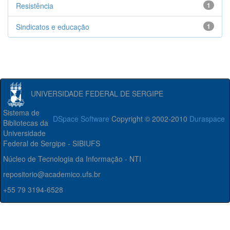
Resistência
1
Sindicatos e educação
1
UNIVERSIDADE FEDERAL DE SERGIPE
Sistema de
DSpace Software
Copyright © 2002-2010
Duraspace
Bibliotecas da
Universidade
Federal de Sergipe - SIBIUFS
Núcleo de Tecnologia da Informação - NTI
repositorio@academico.ufs.br
+55 79 3194-6528