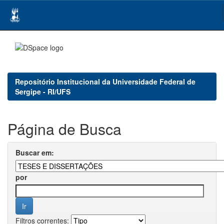
Skip
navigation
Repositório Institucional da Universidade Federal de
Sergipe - RI/UFS
Página de Busca
Buscar em:
por
Filtros correntes: