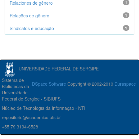
Relaciones de gênero
1
Relações de gênero
1
Sindicatos e educação
1
UNIVERSIDADE FEDERAL DE SERGIPE
Sistema de
DSpace Software
Copyright © 2002-2010
Duraspace
Bibliotecas da
Universidade
Federal de Sergipe - SIBIUFS
Núcleo de Tecnologia da Informação - NTI
repositorio@academico.ufs.br
+55 79 3194-6528