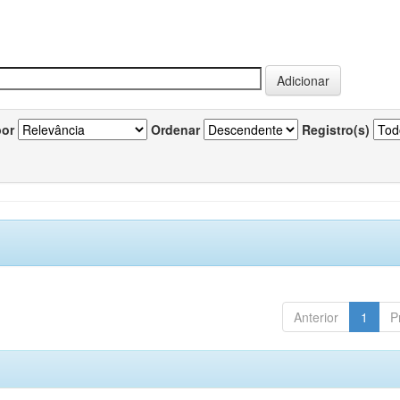
por
Ordenar
Registro(s)
Anterior
1
P