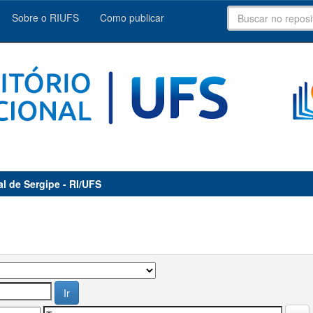
Sobre o RIUFS
Como publicar
al de Sergipe - RI/UFS