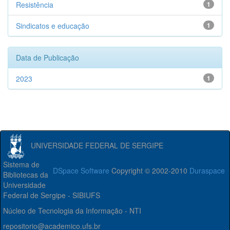
Resistência
1
Sindicatos e educação
1
Data de Publicação
2023
1
UNIVERSIDADE FEDERAL DE SERGIPE
Sistema de
DSpace Software
Copyright © 2002-2010
Duraspace
Bibliotecas da
Universidade
Federal de Sergipe - SIBIUFS
Núcleo de Tecnologia da Informação - NTI
repositorio@academico.ufs.br