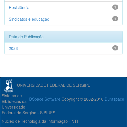
Resistência
1
Sindicatos e educação
1
Data de Publicação
2023
1
UNIVERSIDADE FEDERAL DE SERGIPE
Sistema de
DSpace Software
Copyright © 2002-2010
Duraspace
Bibliotecas da
Universidade
Federal de Sergipe - SIBIUFS
Núcleo de Tecnologia da Informação - NTI