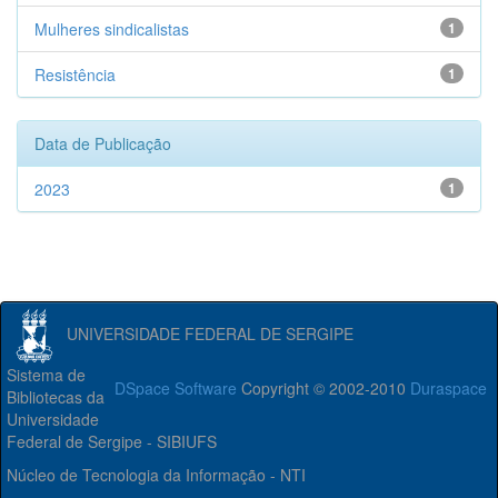
Mulheres sindicalistas
1
Resistência
1
Data de Publicação
2023
1
UNIVERSIDADE FEDERAL DE SERGIPE
Sistema de
DSpace Software
Copyright © 2002-2010
Duraspace
Bibliotecas da
Universidade
Federal de Sergipe - SIBIUFS
Núcleo de Tecnologia da Informação - NTI