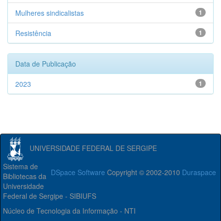
Mulheres sindicalistas
1
Resistência
1
Data de Publicação
2023
1
UNIVERSIDADE FEDERAL DE SERGIPE
Sistema de
DSpace Software
Copyright © 2002-2010
Duraspace
Bibliotecas da
Universidade
Federal de Sergipe - SIBIUFS
Núcleo de Tecnologia da Informação - NTI