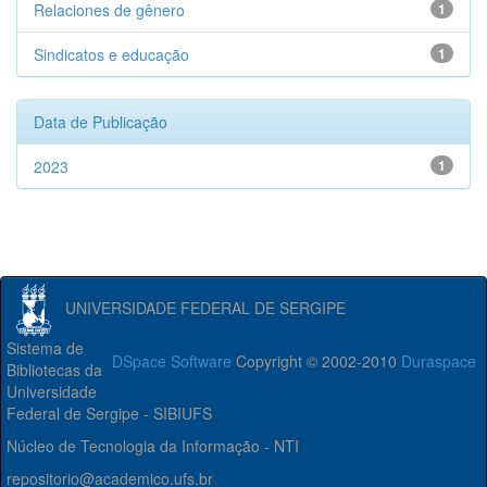
Relaciones de gênero
1
Sindicatos e educação
1
Data de Publicação
2023
1
UNIVERSIDADE FEDERAL DE SERGIPE
Sistema de
DSpace Software
Copyright © 2002-2010
Duraspace
Bibliotecas da
Universidade
Federal de Sergipe - SIBIUFS
Núcleo de Tecnologia da Informação - NTI
repositorio@academico.ufs.br