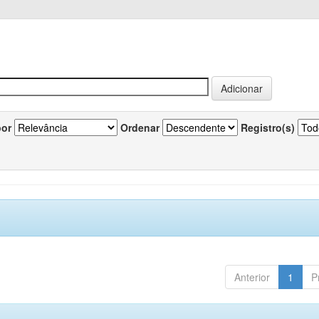
por
Ordenar
Registro(s)
Anterior
1
P