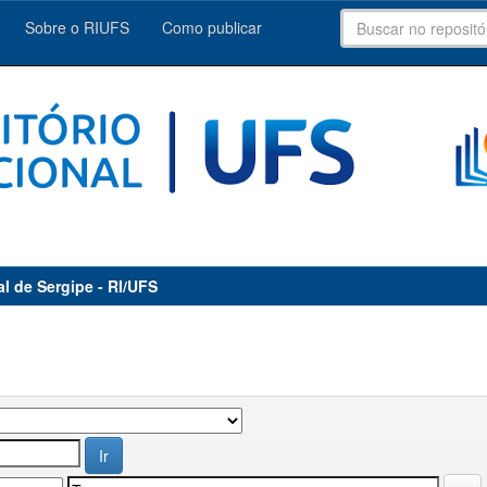
Sobre o RIUFS
Como publicar
al de Sergipe - RI/UFS