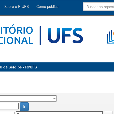
Sobre o RIUFS
Como publicar
al de Sergipe - RI/UFS