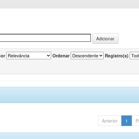
por
Ordenar
Registro(s)
Anterior
1
P