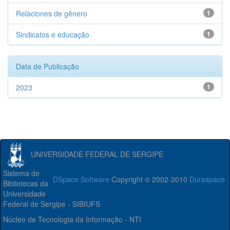
Relaciones de gênero
1
Sindicatos e educação
1
Data de Publicação
2023
1
UNIVERSIDADE FEDERAL DE SERGIPE
Sistema de
DSpace Software
Copyright © 2002-2010
Duraspace
Bibliotecas da
Universidade
Federal de Sergipe - SIBIUFS
Núcleo de Tecnologia da Informação - NTI