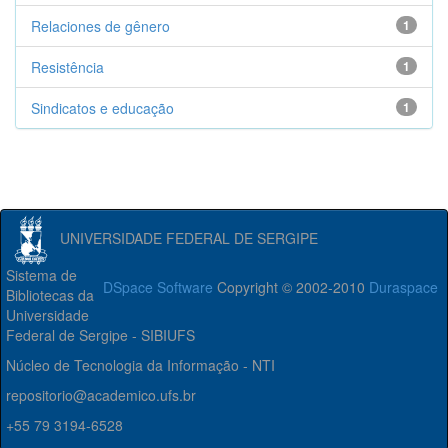
Relaciones de gênero
1
Resistência
1
Sindicatos e educação
1
UNIVERSIDADE FEDERAL DE SERGIPE
Sistema de
DSpace Software
Copyright © 2002-2010
Duraspace
Bibliotecas da
Universidade
Federal de Sergipe - SIBIUFS
Núcleo de Tecnologia da Informação - NTI
repositorio@academico.ufs.br
+55 79 3194-6528