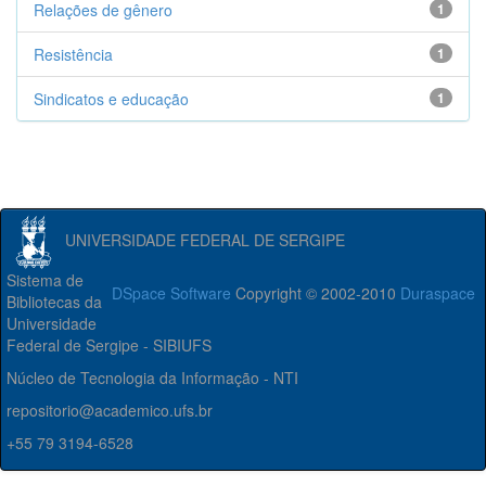
Relações de gênero
1
Resistência
1
Sindicatos e educação
1
UNIVERSIDADE FEDERAL DE SERGIPE
Sistema de
DSpace Software
Copyright © 2002-2010
Duraspace
Bibliotecas da
Universidade
Federal de Sergipe - SIBIUFS
Núcleo de Tecnologia da Informação - NTI
repositorio@academico.ufs.br
+55 79 3194-6528