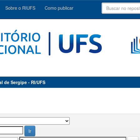
Sobre o RIUFS
Como publicar
al de Sergipe - RI/UFS