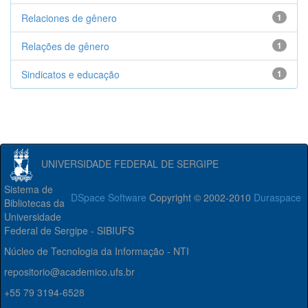
Relaciones de gênero
1
Relações de gênero
1
Sindicatos e educação
1
UNIVERSIDADE FEDERAL DE SERGIPE
Sistema de
DSpace Software
Copyright © 2002-2010
Duraspace
Bibliotecas da
Universidade
Federal de Sergipe - SIBIUFS
Núcleo de Tecnologia da Informação - NTI
repositorio@academico.ufs.br
+55 79 3194-6528