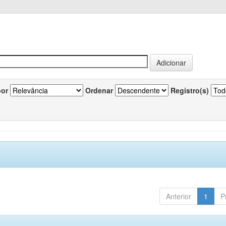
por
Ordenar
Registro(s)
Anterior
1
P