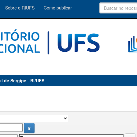
Sobre o RIUFS
Como publicar
al de Sergipe - RI/UFS