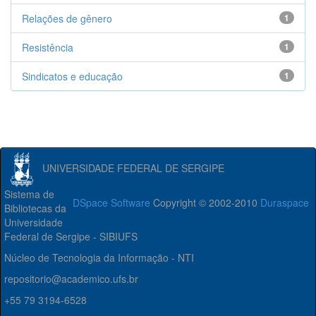
Relações de gênero
1
Resistência
1
Sindicatos e educação
1
UNIVERSIDADE FEDERAL DE SERGIPE
Sistema de
DSpace Software
Copyright © 2002-2010
Duraspace
Bibliotecas da
Universidade
Federal de Sergipe - SIBIUFS
Núcleo de Tecnologia da Informação - NTI
repositorio@academico.ufs.br
+55 79 3194-6528