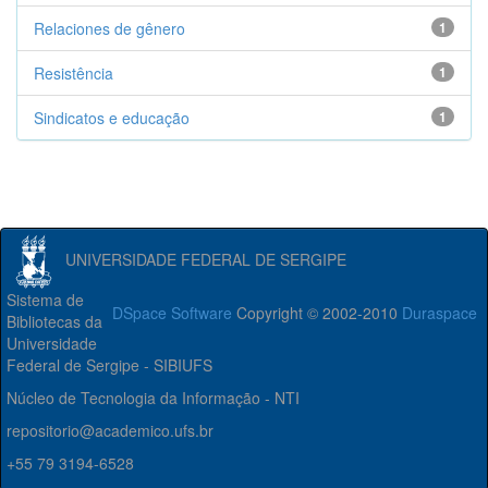
Relaciones de gênero
1
Resistência
1
Sindicatos e educação
1
UNIVERSIDADE FEDERAL DE SERGIPE
Sistema de
DSpace Software
Copyright © 2002-2010
Duraspace
Bibliotecas da
Universidade
Federal de Sergipe - SIBIUFS
Núcleo de Tecnologia da Informação - NTI
repositorio@academico.ufs.br
+55 79 3194-6528