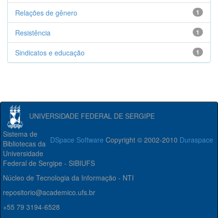
Relações de gênero
1
Resistência
1
Sindicatos e educação
1
UNIVERSIDADE FEDERAL DE SERGIPE
Sistema de
DSpace Software
Copyright © 2002-2010
Duraspace
Bibliotecas da
Universidade
Federal de Sergipe - SIBIUFS
Núcleo de Tecnologia da Informação - NTI
repositorio@academico.ufs.br
+55 79 3194-6528