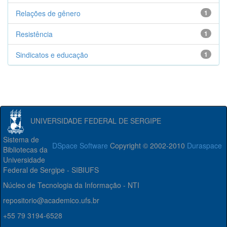
Relações de gênero
1
Resistência
1
Sindicatos e educação
1
UNIVERSIDADE FEDERAL DE SERGIPE
Sistema de
DSpace Software
Copyright © 2002-2010
Duraspace
Bibliotecas da
Universidade
Federal de Sergipe - SIBIUFS
Núcleo de Tecnologia da Informação - NTI
repositorio@academico.ufs.br
+55 79 3194-6528