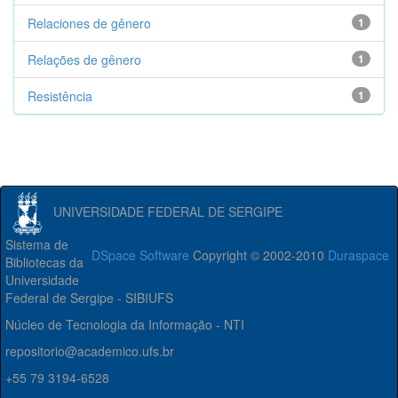
Relaciones de gênero
1
Relações de gênero
1
Resistência
1
UNIVERSIDADE FEDERAL DE SERGIPE
Sistema de
DSpace Software
Copyright © 2002-2010
Duraspace
Bibliotecas da
Universidade
Federal de Sergipe - SIBIUFS
Núcleo de Tecnologia da Informação - NTI
repositorio@academico.ufs.br
+55 79 3194-6528