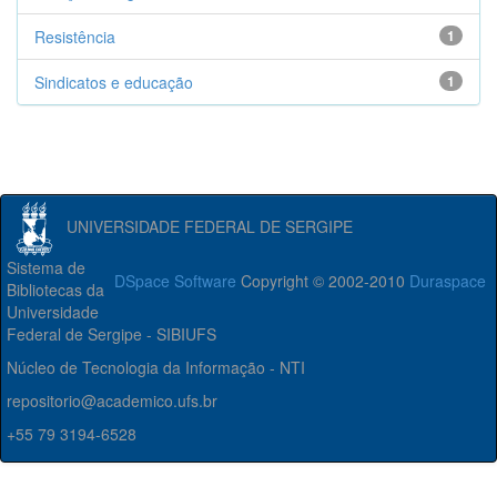
Resistência
1
Sindicatos e educação
1
UNIVERSIDADE FEDERAL DE SERGIPE
Sistema de
DSpace Software
Copyright © 2002-2010
Duraspace
Bibliotecas da
Universidade
Federal de Sergipe - SIBIUFS
Núcleo de Tecnologia da Informação - NTI
repositorio@academico.ufs.br
+55 79 3194-6528