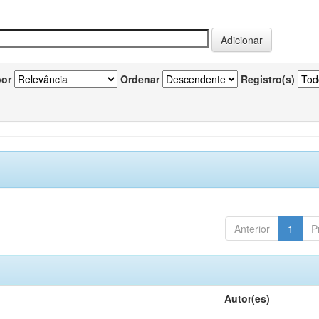
por
Ordenar
Registro(s)
Anterior
1
P
Autor(es)