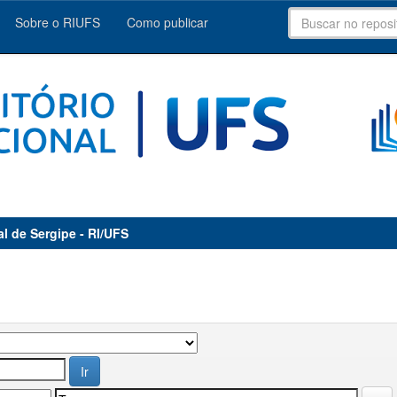
Sobre o RIUFS
Como publicar
al de Sergipe - RI/UFS