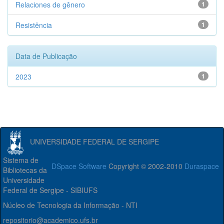
Relaciones de gênero
1
Resistência
1
Data de Publicação
2023
1
UNIVERSIDADE FEDERAL DE SERGIPE
Sistema de
DSpace Software
Copyright © 2002-2010
Duraspace
Bibliotecas da
Universidade
Federal de Sergipe - SIBIUFS
Núcleo de Tecnologia da Informação - NTI
repositorio@academico.ufs.br