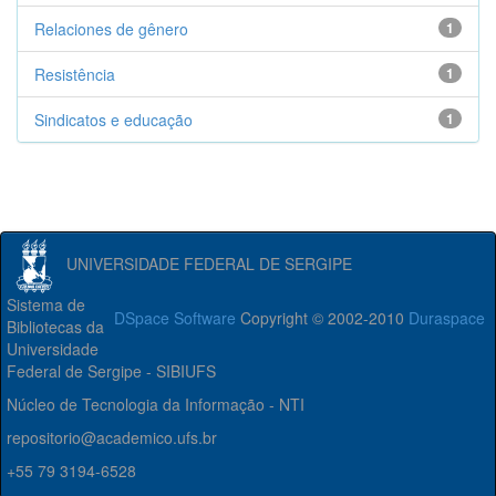
Relaciones de gênero
1
Resistência
1
Sindicatos e educação
1
UNIVERSIDADE FEDERAL DE SERGIPE
Sistema de
DSpace Software
Copyright © 2002-2010
Duraspace
Bibliotecas da
Universidade
Federal de Sergipe - SIBIUFS
Núcleo de Tecnologia da Informação - NTI
repositorio@academico.ufs.br
+55 79 3194-6528