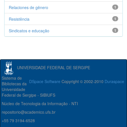
Relaciones de gênero
1
Resistência
1
Sindicatos e educação
1
UNIVERSIDADE FEDERAL DE SERGIPE
Sistema de
DSpace Software
Copyright © 2002-2010
Duraspace
Bibliotecas da
Universidade
Federal de Sergipe - SIBIUFS
Núcleo de Tecnologia da Informação - NTI
repositorio@academico.ufs.br
+55 79 3194-6528