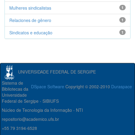
Mulheres sindicalistas
1
Relaciones de gênero
1
Sindicatos e educação
1
UNIVERSIDADE FEDERAL DE SERGIPE
Sistema de
DSpace Software
Copyright © 2002-2010
Duraspace
Bibliotecas da
Universidade
Federal de Sergipe - SIBIUFS
Núcleo de Tecnologia da Informação - NTI
repositorio@academico.ufs.br
+55 79 3194-6528