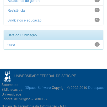
Relaciones de gênero
1
Resistência
1
Sindicatos e educação
1
Data de Publicação
2023
1
UNIVERSIDADE FEDERAL DE SERGIPE
Sistema de
DSpace Software
Copyright © 2002-2010
Duraspace
Bibliotecas da
Universidade
Federal de Sergipe - SIBIUFS
Núcleo de Tecnologia da Informação - NTI