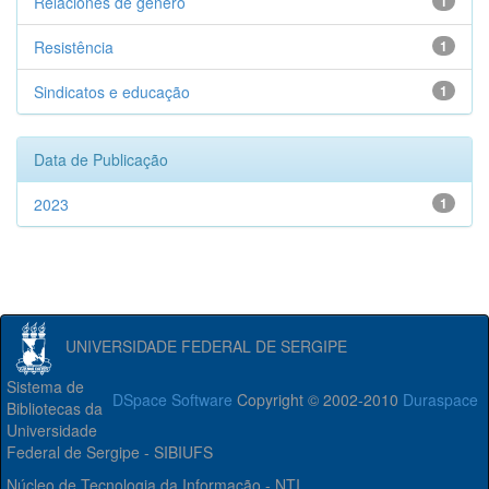
Relaciones de gênero
1
Resistência
1
Sindicatos e educação
1
Data de Publicação
2023
1
UNIVERSIDADE FEDERAL DE SERGIPE
Sistema de
DSpace Software
Copyright © 2002-2010
Duraspace
Bibliotecas da
Universidade
Federal de Sergipe - SIBIUFS
Núcleo de Tecnologia da Informação - NTI