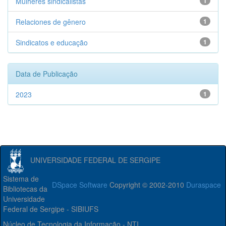
Mulheres sindicalistas
1
Relaciones de gênero
1
Sindicatos e educação
1
Data de Publicação
2023
1
UNIVERSIDADE FEDERAL DE SERGIPE
Sistema de
DSpace Software
Copyright © 2002-2010
Duraspace
Bibliotecas da
Universidade
Federal de Sergipe - SIBIUFS
Núcleo de Tecnologia da Informação - NTI