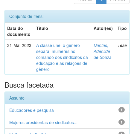
Conjunto de itens:
Data do
Título
Autor(es)
Tipo
documento
31-Mai-2023
A classe une, o gênero
Dantas,
Tese
separa: mulheres no
Adenilde
comando dos sindicatos da
de Souza
educação e as relações de
gênero
Busca facetada
Assunto
Educadores e pesquisa
1
Mujeres presidentas de sindicatos...
1