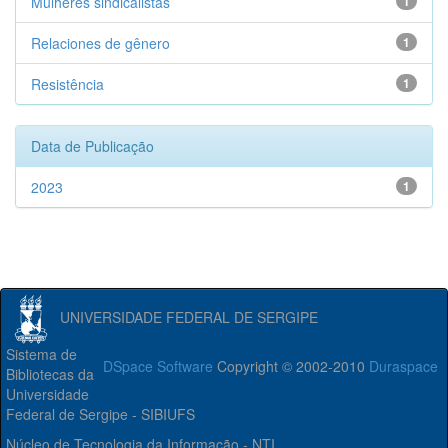
Mulheres sindicalistas
1
Relaciones de gênero
1
Resistência
1
Data de Publicação
2023
1
UNIVERSIDADE FEDERAL DE SERGIPE
Sistema de
DSpace Software
Copyright © 2002-2010
Duraspace
Bibliotecas da
Universidade
Federal de Sergipe - SIBIUFS
Núcleo de Tecnologia da Informação - NTI