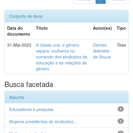
Conjunto de itens:
Data do
Título
Autor(es)
Tipo
documento
31-Mai-2023
A classe une, o gênero
Dantas,
Tese
separa: mulheres no
Adenilde
comando dos sindicatos da
de Souza
educação e as relações de
gênero
Busca facetada
Assunto
Educadores e pesquisa
1
Mujeres presidentas de sindicatos...
1