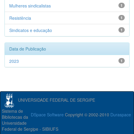
Mulheres sindicalistas
1
Resistência
1
Sindicatos e educação
1
Data de Publicação
2023
1
UNIVERSIDADE FEDERAL DE SERGIPE
Sistema de
DSpace Software
Copyright © 2002-2010
Duraspace
Bibliotecas da
Universidade
Federal de Sergipe - SIBIUFS