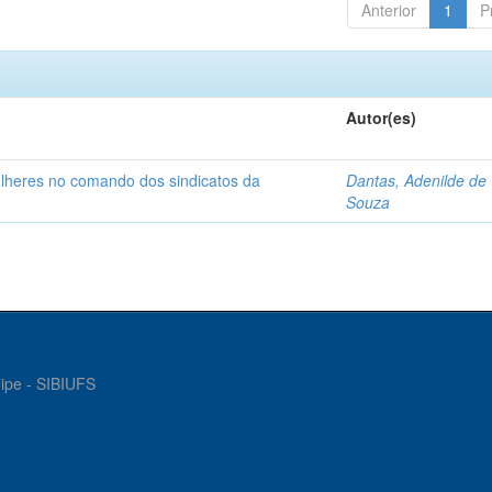
Anterior
1
P
Autor(es)
ulheres no comando dos sindicatos da
Dantas, Adenilde de
Souza
gipe - SIBIUFS