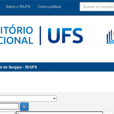
Sobre o RIUFS
Como publicar
al de Sergipe - RI/UFS