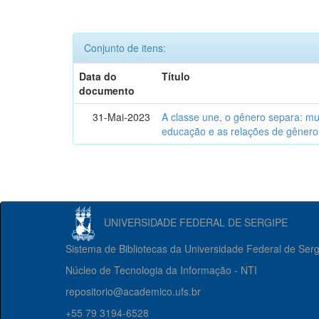
Conjunto de itens:
Data do
Título
documento
31-Mai-2023
A classe une, o gênero separa: m
educação e as relações de gênero
UNIVERSIDADE FEDERAL DE SERGIPE
Sistema de Bibliotecas da Universidade Federal de Ser
Núcleo de Tecnologia da Informação - NTI
repositorio@academico.ufs.br
+55 79 3194-6528