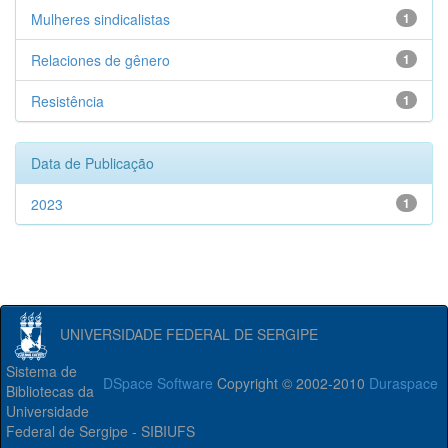
Mulheres sindicalistas
1
Relaciones de gênero
1
Resistência
1
Data de Publicação
2023
1
UNIVERSIDADE FEDERAL DE SERGIPE
Sistema de
DSpace Software
Copyright © 2002-2010
Duraspace
Bibliotecas da
Universidade
Federal de Sergipe - SIBIUFS