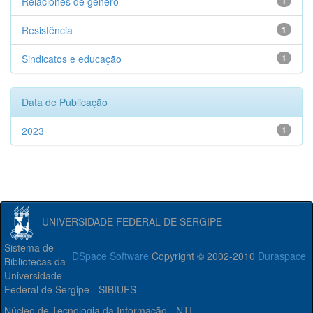
Relaciones de gênero
1
Resistência
1
Sindicatos e educação
1
Data de Publicação
2023
1
UNIVERSIDADE FEDERAL DE SERGIPE
Sistema de
DSpace Software
Copyright © 2002-2010
Duraspace
Bibliotecas da
Universidade
Federal de Sergipe - SIBIUFS
Núcleo de Tecnologia da Informação - NTI