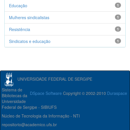
Educação
1
Mulheres sindicalistas
1
Resistência
1
Sindicatos e educação
1
UNIVERSIDADE FEDERAL DE SERGIPE
Sistema de
DSpace Software
Copyright © 2002-2010
Duraspace
Bibliotecas da
Universidade
Federal de Sergipe - SIBIUFS
Núcleo de Tecnologia da Informação - NTI
repositorio@academico.ufs.br