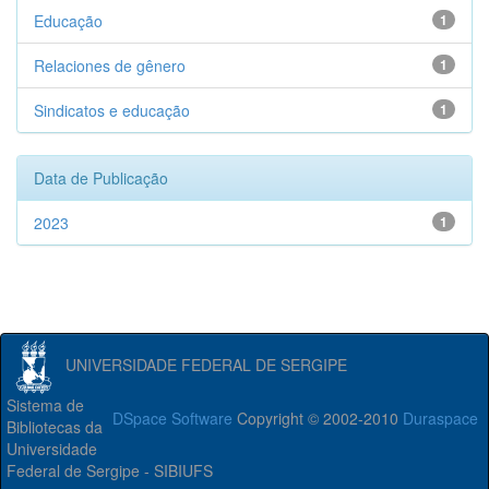
Educação
1
Relaciones de gênero
1
Sindicatos e educação
1
Data de Publicação
2023
1
UNIVERSIDADE FEDERAL DE SERGIPE
Sistema de
DSpace Software
Copyright © 2002-2010
Duraspace
Bibliotecas da
Universidade
Federal de Sergipe - SIBIUFS