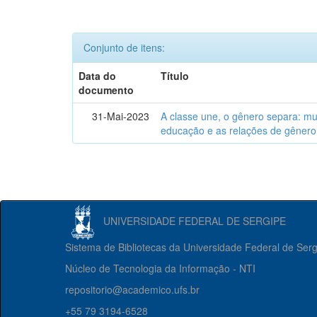
Conjunto de itens:
Data do
Título
documento
31-Mai-2023
A classe une, o gênero separa: m
educação e as relações de gênero
UNIVERSIDADE FEDERAL DE SERGIPE
Sistema de Bibliotecas da Universidade Federal de Ser
Núcleo de Tecnologia da Informação - NTI
repositorio@academico.ufs.br
+55 79 3194-6528