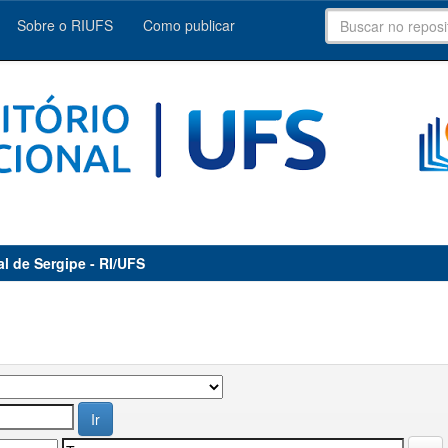
Sobre o RIUFS
Como publicar
al de Sergipe - RI/UFS