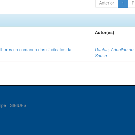
Anterior
1
P
Autor(es)
ulheres no comando dos sindicatos da
Dantas, Adenilde de
Souza
gipe - SIBIUFS