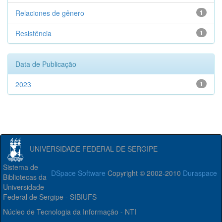
Relaciones de gênero
1
Resistência
1
Data de Publicação
2023
1
UNIVERSIDADE FEDERAL DE SERGIPE
Sistema de
DSpace Software
Copyright © 2002-2010
Duraspace
Bibliotecas da
Universidade
Federal de Sergipe - SIBIUFS
Núcleo de Tecnologia da Informação - NTI