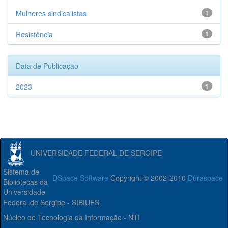
Mulheres sindicalistas
1
Resistência
1
Data de Publicação
2023
1
UNIVERSIDADE FEDERAL DE SERGIPE
Sistema de
DSpace Software
Copyright © 2002-2010
Duraspace
Bibliotecas da
Universidade
Federal de Sergipe - SIBIUFS
Núcleo de Tecnologia da Informação - NTI